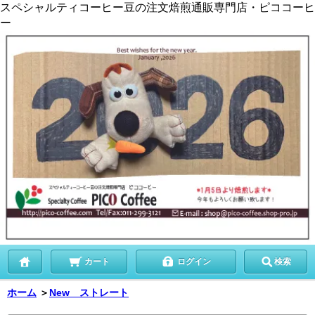
スペシャルティコーヒー豆の注文焙煎通販専門店・ピココーヒ
ー
カート
ログイン
検索
ホーム
＞
New ストレート