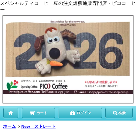
スペシャルティコーヒー豆の注文焙煎通販専門店・ピココーヒ
ー
カート
ログイン
検索
ホーム
＞
New ストレート