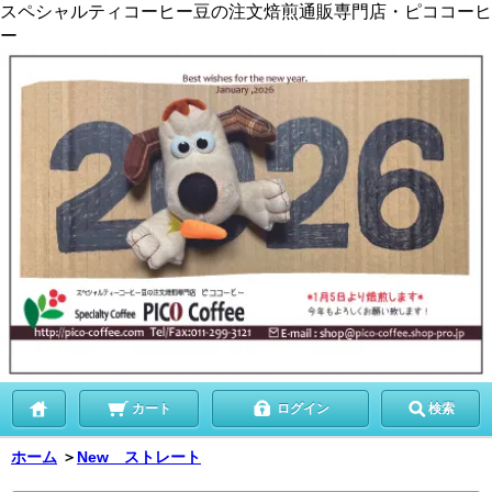
スペシャルティコーヒー豆の注文焙煎通販専門店・ピココーヒ
ー
カート
ログイン
検索
ホーム
＞
New ストレート