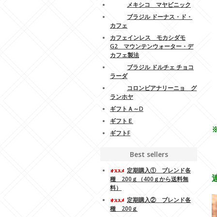
メキシコ マヤビニック
ブラジル ドーナス・ド・
カフェ
カフェインレス モカシダモ
G2 マウンテンウォーター・デ
カフェ製法
ブラジル ドルチェ チョコ
ラーダ
コロンビアナリーニョ グ
-
ランホヤ
-
-
ギフトＡ～D
-
ギフトＥ
ギフトF
Best sellers
-
-
定期購入① ブレンド各
種 200ｇ（400ｇから送料無
料）
定期購入② ブレンド各
種 200ｇ