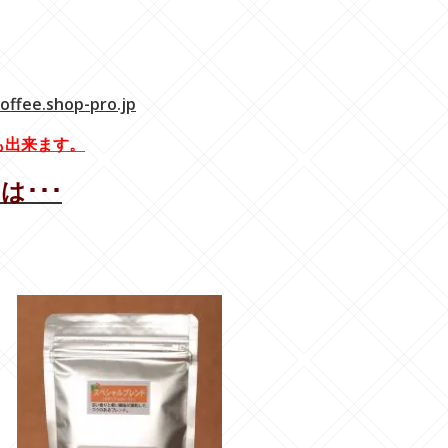
-------
ee.shop-pro.jp
も出来ます。
は･･･