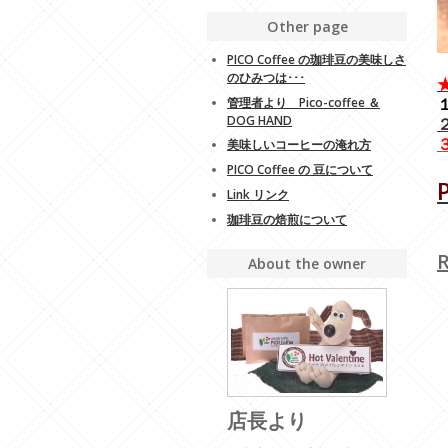
Other page
PICO Coffee の珈琲豆の美味しさ
--
のひみつは･･･
１
管理者より Pico-coffee ＆
DOG HAND
美味しいコーヒーの淹れ方
--
PICO Coffee の 豆について
Link リンク
珈琲豆の焙煎について
About the owner
店長より