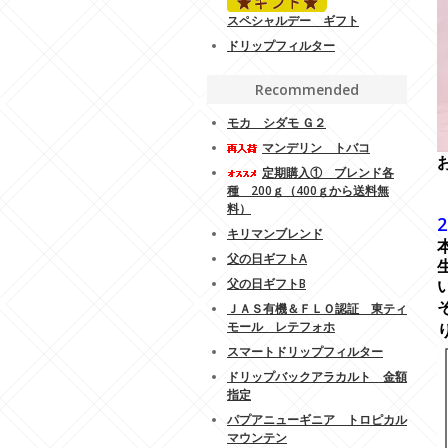
スペシャルデー ギフト
ドリップフィルター
Recommended
モカ シダモ Ｇ２
マンデリン トバコ
定期購入① ブレンド各
-
種 200ｇ（400ｇから送料無
-
料）
2
キリマンブレンド
父の日ギフトA
父の日ギフトB
ＪＡＳ有機＆ＦＬＯ認証 東ティ
モール レテフォホ
スマートドリップフィルター
ドリップバックアラカルト 金額
指定
パプアニューギニア トロピカル
マウンテン