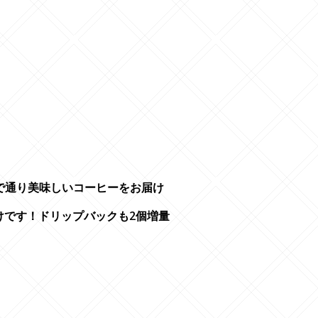
------------
------------
で通り美味しいコーヒーをお届け
届けです！ドリップバックも2個増量