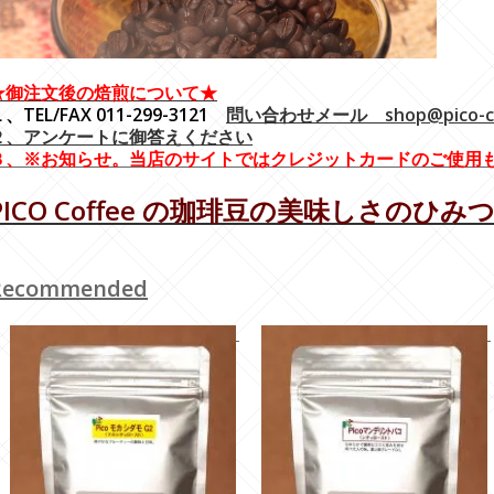
-----------------------------------------------------------------------------------------
★御注文後の焙煎について★
、TEL/FAX 011-299-3121
問い合わせメール shop@pico-coff
２、アンケートに御答えください
３、※お知らせ。当店のサイトではクレジットカードのご使用
---------------------------------------
PICO Coffee の珈琲豆の美味しさのひみつ
Recommended