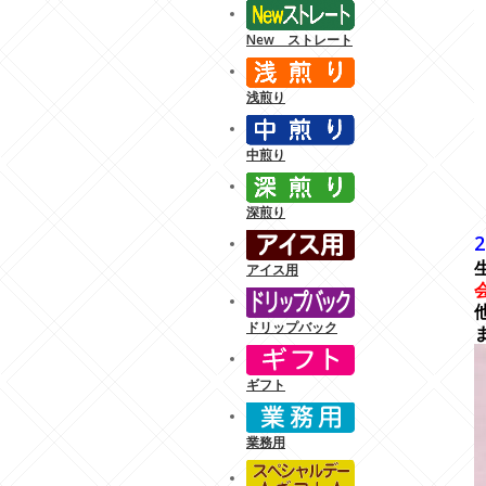
New ストレート
浅煎り
中煎り
--
深煎り
--
2
アイス用
ドリップバック
ギフト
業務用