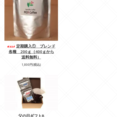
定期購入① ブレンド
各種 200ｇ（400ｇから
送料無料）
1,800円(税込)
父の日ギフトB