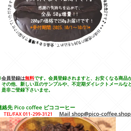
----------------------------------------------------------------
----------------------------------------------------------------
----------------------------------------------------------------
----------------------------------------------------------------
※
会員登録は
無料
です。会員登録されますと、お安くなる商品
その他、新しい豆のサンプルや、不定期ダイレクトメールなど
是非ご登録下さいませ。
----------------------------------------------------------------
----------------------------------------------------------------
連絡先 Pico coffee ピココーヒー
Mail shop@pico-coffee.shop
T
EL/FAX 011-299-3121