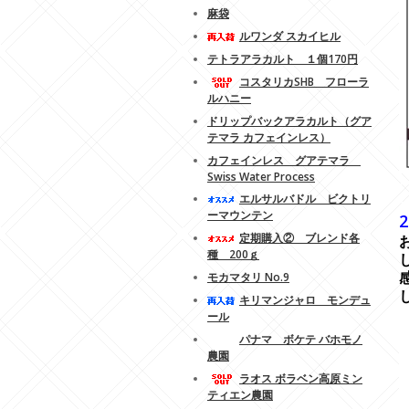
麻袋
ルワンダ スカイヒル
テトラアラカルト １個170円
コスタリカSHB フローラ
ルハニー
ドリップバックアラカルト（グア
テマラ カフェインレス）
カフェインレス グアテマラ
Swiss Water Process
-
-
エルサルバドル ビクトリ
ーマウンテン
2
定期購入② ブレンド各
種 200ｇ
モカマタリ No.9
キリマンジャロ モンデュ
ール
パナマ ボケテ バホモノ
農園
ラオス ボラベン高原ミン
ティエン農園